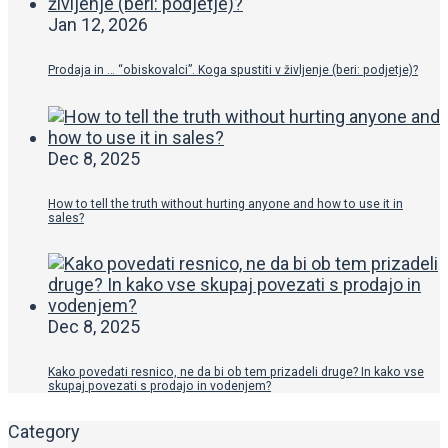
Jan 12, 2026
Prodaja in … “obiskovalci”. Koga spustiti v življenje (beri: podjetje)?
Dec 8, 2025
How to tell the truth without hurting anyone and how to use it in
sales?
Dec 8, 2025
Kako povedati resnico, ne da bi ob tem prizadeli druge? In kako vse
skupaj povezati s prodajo in vodenjem?
Category