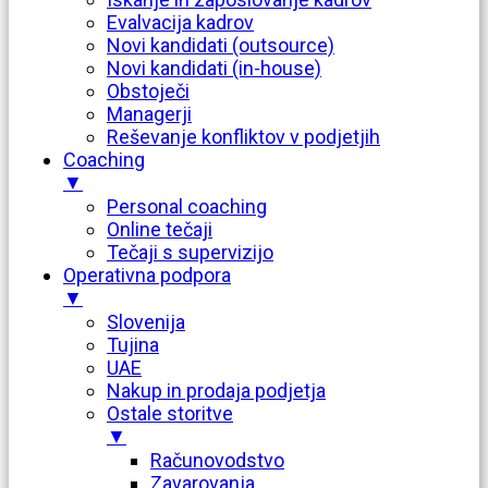
Evalvacija kadrov
Novi kandidati (outsource)
Novi kandidati (in-house)
Obstoječi
Managerji
Reševanje konfliktov v podjetjih
Coaching
▼
Personal coaching
Online tečaji
Tečaji s supervizijo
Operativna podpora
▼
Slovenija
Tujina
UAE
Nakup in prodaja podjetja
Ostale storitve
▼
Računovodstvo
Zavarovanja