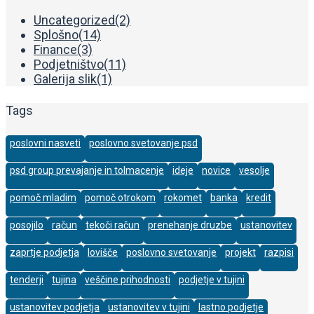
Uncategorized
(2)
Splošno
(14)
Finance
(3)
Podjetništvo
(11)
Galerija slik
(1)
Tags
poslovni nasveti
poslovno svetovanje psd
psd group prevajanje in tolmacenje
ideje
novice
vesolje
pomoč mladim
pomoč otrokom
rokomet
banka
kredit
posojilo
račun
tekoči račun
prenehanje druzbe
ustanovitev
zaprtje podjetja
lovišče
poslovno svetovanje
projekt
razpisi
tenderji
tujina
veščine prihodnosti
podjetje v tujini
ustanovitev podjetja
ustanovitev v tujini
lastno podjetje