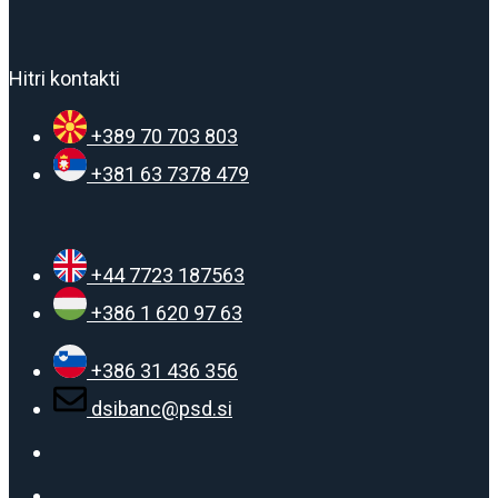
Hitri kontakti
+389 70 703 803
+381 63 7378 479
+44 7723 187563
+386 1 620 97 63
+386 31 436 356
dsibanc@psd.si