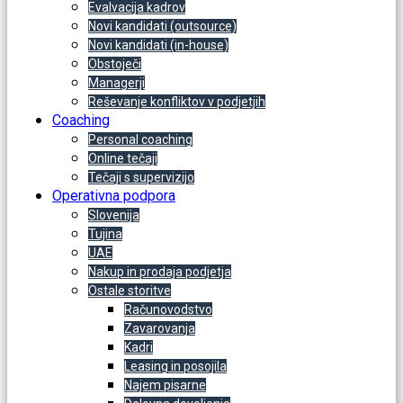
Evalvacija kadrov
Novi kandidati (outsource)
Novi kandidati (in-house)
Obstoječi
Managerji
Reševanje konfliktov v podjetjih
Coaching
Personal coaching
Online tečaji
Tečaji s supervizijo
Operativna podpora
Slovenija
Tujina
UAE
Nakup in prodaja podjetja
Ostale storitve
Računovodstvo
Zavarovanja
Kadri
Leasing in posojila
Najem pisarne