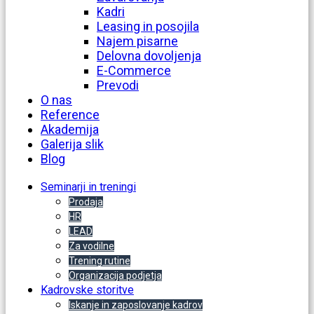
Kadri
Leasing in posojila
Najem pisarne
Delovna dovoljenja
E-Commerce
Prevodi
O nas
Reference
Akademija
Galerija slik
Blog
Seminarji in treningi
Prodaja
HR
LEAD
Za vodilne
Trening rutine
Organizacija podjetja
Kadrovske storitve
Iskanje in zaposlovanje kadrov