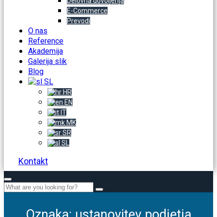
Delovna dovoljenja
E-Commerce
Prevodi
O nas
Reference
Akademija
Galerija slik
Blog
SL
HR
EN
IT
MK
SR
SL
Kontakt
Oznaka:
ustanovitev podjetja