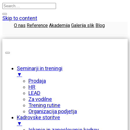
Skip to content
O nas
Reference
Akademija
Galerija slik
Blog
Seminarji in treningi
▼
Prodaja
HR
LEAD
Za vodilne
Trening rutine
Organizacija podjetja
Kadrovske storitve
▼
Iskanje in zaposlovanje kadrov